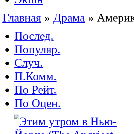
Главная
»
Драма
»
Америка
Послед.
Популяр.
Случ.
П.Комм.
По Рейт.
По Оцен.