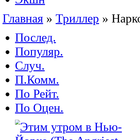
Главная
»
Триллер
»
Нарко
Послед.
Популяр.
Случ.
П.Комм.
По Рейт.
По Оцен.