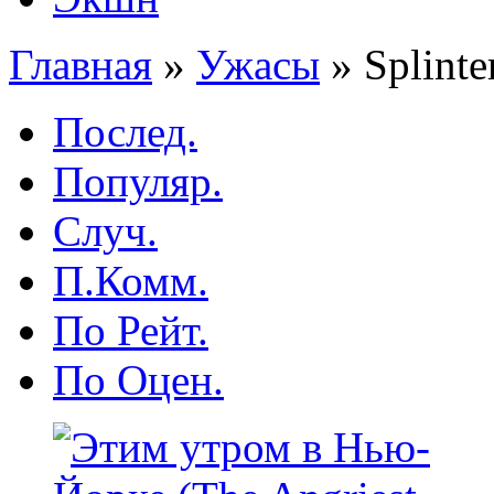
Главная
»
Ужасы
»
Splinte
Послед.
Популяр.
Случ.
П.Комм.
По Рейт.
По Оцен.