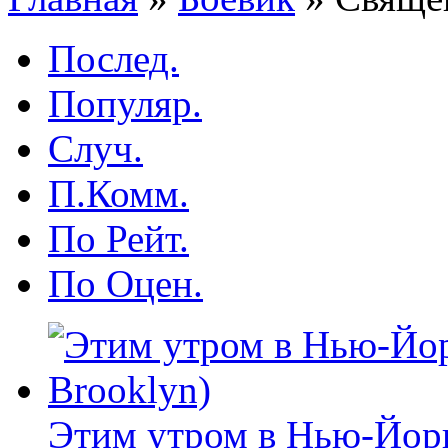
Послед.
Популяр.
Случ.
П.Комм.
По Рейт.
По Оцен.
Этим утром в Нью-Йорке