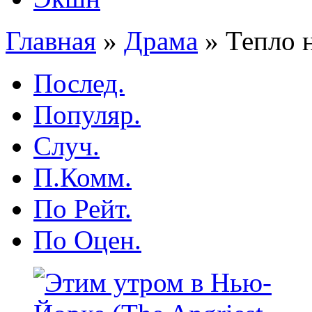
Главная
»
Драма
»
Тепло н
Послед.
Популяр.
Случ.
П.Комм.
По Рейт.
По Оцен.