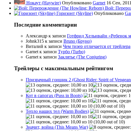
Нокаут (Haywire)
Опубликовано
Garnet
16 Сен, 201
Вой: Переро
Горизонт (Skyline)
Опубликовано
Ga
Последние комментарии
Александр
к записи
Готфрид Хельнвайн «Ребенок меч
Johnk315
к записи
Bruno (Бруно)
Виталий
к записи
Чем тизер отличается от трейлера
Garnet
к записи
Турбо (Turbo)
Garnet
к записи
Заклятье (The Conjuring)
Трейлеры с максимальным рейтингом
Призрачный гонщик 2 (Ghost Rider: Spirit of Vengean
Кот в сапогах (Puss in Boots)
(10,00 out of 10)
Тепло наших тел (Warm Bodies)
(10,00 out of 10)
Значит, война (This Means War)