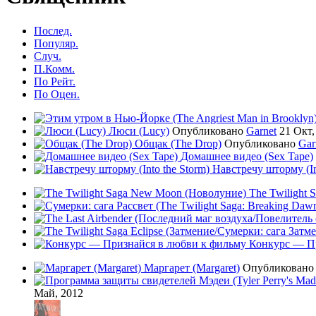
Послед.
Популяр.
Случ.
П.Комм.
По Рейт.
По Оцен.
Люси (Lucy)
Опубликовано
Garnet
21 Окт,
Общак (The Drop)
Опубликовано
Gar
Домашнее видео (Sex Tape)
Навстречу шторму (In
The Twilight
Конкурс — Пр
Маргарет (Margaret)
Опубликован
Май, 2012