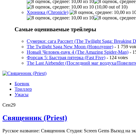
(10,00 out of 10)
Хроника (Chronicle)
Самые оцениваемые трейлеры
Сумерки: cага Рассвет (The Twilight Saga: Breaking 
The Twilight Saga New Moon (Новолуние)
- 1 759 vot
Новый Человек-паук 4 (The Amazing Spider-Man)
- 1
Форсаж 5: Быстрая пятерка (Fast Five)
- 124 votes
The Last Airbender (Последний маг воздуха/Повелит
Боевик
Триллер
Ужасы
Сен
29
Священник (Priest)
Русское название: Священник Студия: Screen Gems Выход на эк