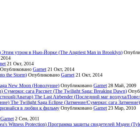
Этим утром в Нью-Йорке (The Angriest Man in Brooklyn)
Опубл
 2014
net
21 Окт, 2014
Опубликовано
Garnet
21 Окт, 2014
to the Storm)
Опубликовано
Garnet
21 Окт, 2014
 Saga New Moon (Новолуние)
Опубликовано
Garnet
28 Май, 2009
Сумерки: cага Рассвет (The Twilight Saga: Breaking Dawn)
Опуб
The Last Airbender (Последний маг воздуха/Пове
The Twilight Saga Eclipse (Затмение/Сумерки: сага Затмение)
изнайся в любви к фильму
Опубликовано
Garnet
23 Мар, 2010
о
Garnet
2 Сен, 2011
Программа защиты свидетелей Мэдеи (Tyler P