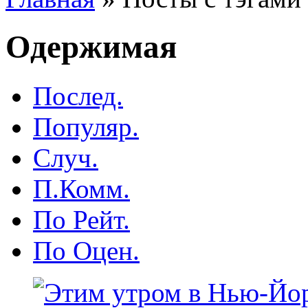
Одержимая
Послед.
Популяр.
Случ.
П.Комм.
По Рейт.
По Оцен.