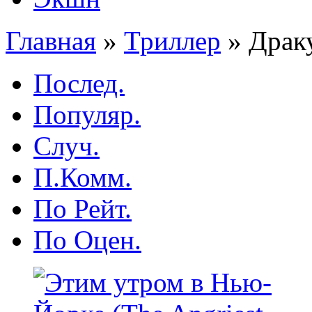
Главная
»
Триллер
»
Драку
Послед.
Популяр.
Случ.
П.Комм.
По Рейт.
По Оцен.