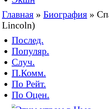
Главная
»
Биография
»
Спа
Lincoln)
Послед.
Популяр.
Случ.
П.Комм.
По Рейт.
По Оцен.