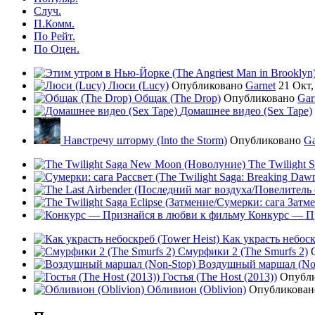
Случ.
П.Комм.
По Рейт.
По Оцен.
Люси (Lucy)
Опубликовано
Garnet
21 Окт,
Общак (The Drop)
Опубликовано
Gar
Домашнее видео (Sex Tape)
Навстречу шторму (Into the Storm)
Опубликовано
Ga
The Twilight
Конкурс — Пр
Как украсть небоск
Смурфики 2 (The Smurfs 2)
Воздушный маршал (No
Гостья (The Host (2013))
Опубл
Обливион (Oblivion)
Опубликова