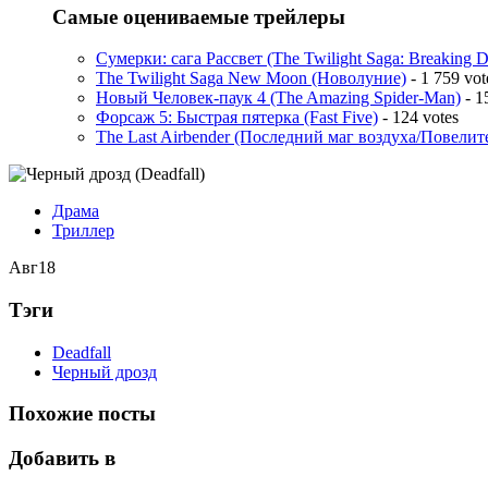
Самые оцениваемые трейлеры
Сумерки: cага Рассвет (The Twilight Saga: Breaking 
The Twilight Saga New Moon (Новолуние)
- 1 759 vot
Новый Человек-паук 4 (The Amazing Spider-Man)
- 1
Форсаж 5: Быстрая пятерка (Fast Five)
- 124 votes
The Last Airbender (Последний маг воздуха/Повелит
Драма
Триллер
Авг
18
Тэги
Deadfall
Черный дрозд
Похожие посты
Добавить в