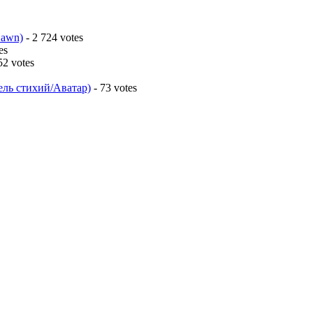
Dawn)
- 2 724 votes
es
52 votes
ель стихий/Аватар)
- 73 votes