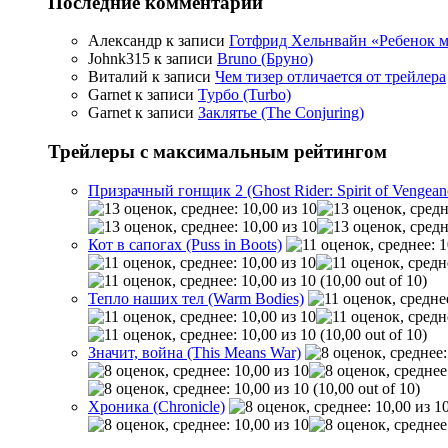
Последние комментарии
Александр
к записи
Готфрид Хельнвайн «Ребенок меч
Johnk315
к записи
Bruno (Бруно)
Виталий
к записи
Чем тизер отличается от трейлера
Garnet
к записи
Турбо (Turbo)
Garnet
к записи
Заклятье (The Conjuring)
Трейлеры с максимальным рейтингом
Призрачный гонщик 2 (Ghost Rider: Spirit of Vengean
Кот в сапогах (Puss in Boots)
(10,00 out of 10)
Тепло наших тел (Warm Bodies)
(10,00 out of 10)
Значит, война (This Means War)
(10,00 out of 10)
Хроника (Chronicle)