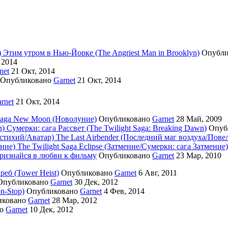
Этим утром в Нью-Йорке (The Angriest Man in Brooklyn)
Опубл
 2014
net
21 Окт, 2014
Опубликовано
Garnet
21 Окт, 2014
rnet
21 Окт, 2014
 Saga New Moon (Новолуние)
Опубликовано
Garnet
28 Май, 2009
Сумерки: cага Рассвет (The Twilight Saga: Breaking Dawn)
Опуб
The Last Airbender (Последний маг воздуха/Пове
The Twilight Saga Eclipse (Затмение/Сумерки: сага Затмение)
изнайся в любви к фильму
Опубликовано
Garnet
23 Мар, 2010
реб (Tower Heist)
Опубликовано
Garnet
6 Авг, 2011
Опубликовано
Garnet
30 Дек, 2012
n-Stop)
Опубликовано
Garnet
4 Фев, 2014
иковано
Garnet
28 Мар, 2012
но
Garnet
10 Дек, 2012