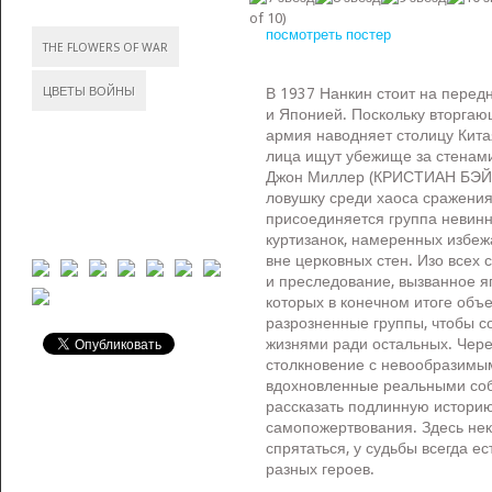
of 10)
посмотреть постер
THE FLOWERS OF WAR
ЦВЕТЫ ВОЙНЫ
В 1937 Нанкин стоит на пере
и Японией. Поскольку вторга
армия наводняет столицу Кита
лица ищут убежище за стенами
Джон Миллер (КРИСТИАН БЭЙЛ
ловушку среди хаоса сражения
присоединяется группа невин
куртизанок, намеренных избеж
вне церковных стен. Изо всех 
и преследование, вызванное яп
которых в конечном итоге объе
разрозненные группы, чтобы с
жизнями ради остальных. Чере
столкновение с невообразимы
вдохновленные реальными соб
рассказать подлинную истори
самопожертвования. Здесь нек
спрятаться, у судьбы всегда е
разных героев.