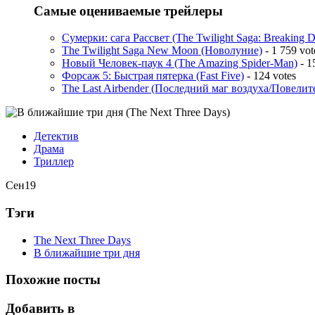
Самые оцениваемые трейлеры
Сумерки: cага Рассвет (The Twilight Saga: Breaking 
The Twilight Saga New Moon (Новолуние)
- 1 759 vot
Новый Человек-паук 4 (The Amazing Spider-Man)
- 1
Форсаж 5: Быстрая пятерка (Fast Five)
- 124 votes
The Last Airbender (Последний маг воздуха/Повелит
Детектив
Драма
Триллер
Сен
19
Тэги
The Next Three Days
В ближайшие три дня
Похожие посты
Добавить в