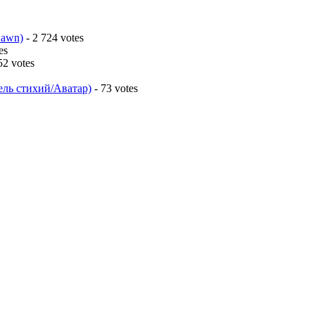
Dawn)
- 2 724 votes
es
52 votes
ель стихий/Аватар)
- 73 votes