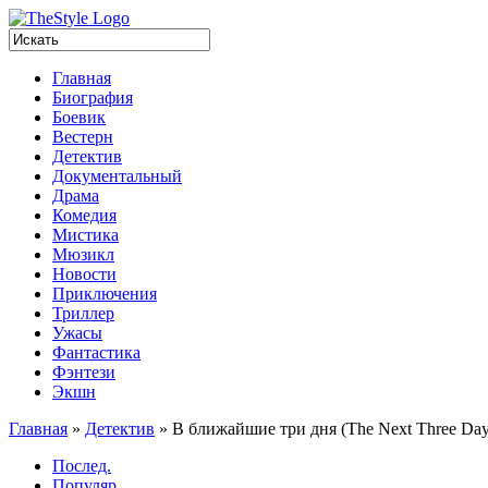
Главная
Биография
Боевик
Вестерн
Детектив
Документальный
Драма
Комедия
Мистика
Мюзикл
Новости
Приключения
Триллер
Ужасы
Фантастика
Фэнтези
Экшн
Главная
»
Детектив
»
В ближайшие три дня (The Next Three Day
Послед.
Популяр.