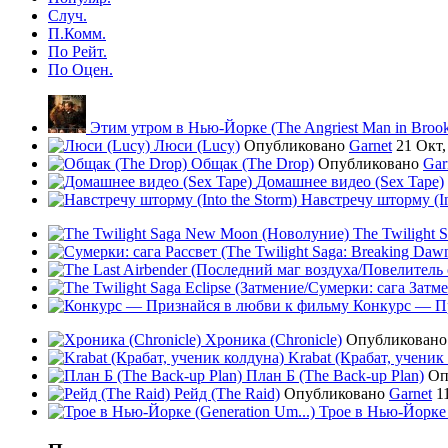
Случ.
П.Комм.
По Рейт.
По Оцен.
Этим утром в Нью-Йорке (The Angriest Man in Brook
Люси (Lucy)
Опубликовано
Garnet
21 Окт,
Общак (The Drop)
Опубликовано
Gar
Домашнее видео (Sex Tape)
Навстречу шторму (In
The Twilight
Конкурс — Пр
Хроника (Chronicle)
Опубликован
Krabat (Крабат, ученик
План Б (The Back-up Plan)
Оп
Рейд (The Raid)
Опубликовано
Garnet
11
Трое в Нью-Йорке 