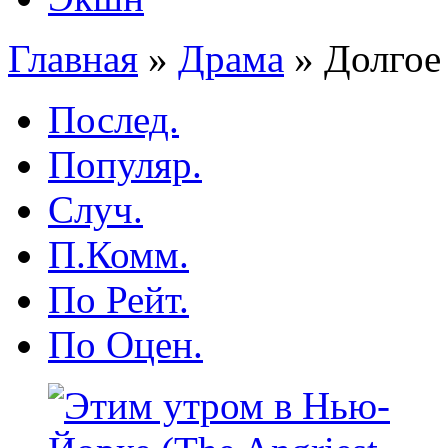
Главная
»
Драма
»
Долгое
Послед.
Популяр.
Случ.
П.Комм.
По Рейт.
По Оцен.