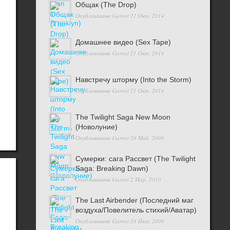
Общак (The Drop)
Опубликовано
Garnet
21 Окт, 2014
Домашнее видео (Sex Tape)
Опубликовано
Garnet
21 Окт, 2014
Навстречу шторму (Into the Storm)
Опубликовано
Garnet
21 Окт, 2014
The Twilight Saga New Moon
(Новолуние)
Опубликовано
Garnet
28 Май, 2009
Сумерки: cага Рассвет (The Twilight
Saga: Breaking Dawn)
Опубликовано
Garnet
2 Мар, 2010
The Last Airbender (Последний маг
воздуха/Повелитель стихий/Аватар)
Опубликовано
Garnet
28 Июн, 2009