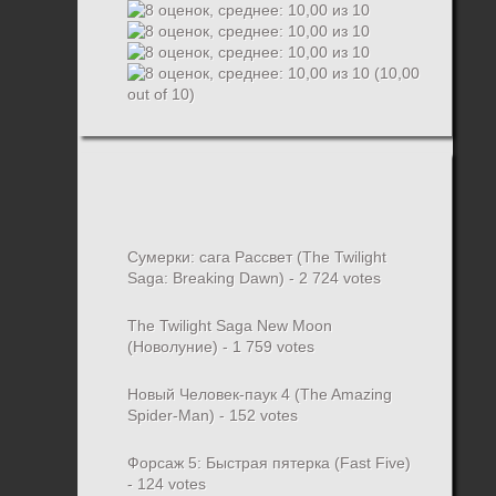
(10,00
out of 10)
Сумерки: cага Рассвет (The Twilight
Saga: Breaking Dawn)
- 2 724 votes
The Twilight Saga New Moon
(Новолуние)
- 1 759 votes
Новый Человек-паук 4 (The Amazing
Spider-Man)
- 152 votes
Форсаж 5: Быстрая пятерка (Fast Five)
- 124 votes