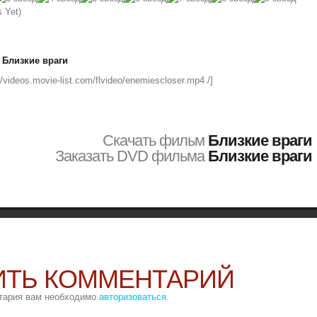
 Yet)
 Близкие враги
://videos.movie-list.com/flvideo/enemiescloser.mp4 /]
Скачать фильм
Близкие враги
Заказать DVD фильма
Близкие враги
ИТЬ КОММЕНТАРИЙ
тария вам необходимо
авторизоваться
.