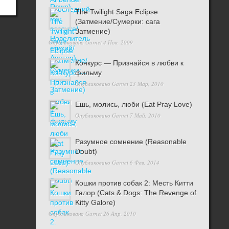
The Twilight Saga Eclipse
(Затмение/Сумерки: сага
Затмение)
Опубликовано
Garnet
4 Ноя, 2009
Конкурс — Признайся в любви к
фильму
Опубликовано
Garnet
23 Мар, 2010
Ешь, молись, люби (Eat Pray Love)
Опубликовано
Garnet
7 Май, 2010
Разумное сомнение (Reasonable
Doubt)
Опубликовано
Garnet
6 Фев, 2014
Кошки против собак 2: Месть Китти
Галор (Cats & Dogs: The Revenge of
Kitty Galore)
Опубликовано
Garnet
26 Апр, 2010