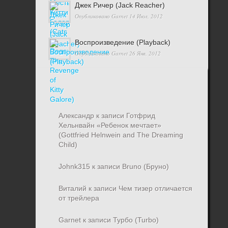
Джек Ричер (Jack Reacher)
Опубликовано
Garnet
14 Июл, 2012
Воспроизведение (Playback)
Опубликовано
Garnet
26 Янв, 2012
Александр
к записи
Готфрид
Хельнвайн «Ребенок мечтает»
(Gottfried Helnwein and The Dreaming
Child)
Johnk315
к записи
Bruno (Бруно)
Виталий
к записи
Чем тизер отличается
от трейлера
Garnet
к записи
Турбо (Turbo)