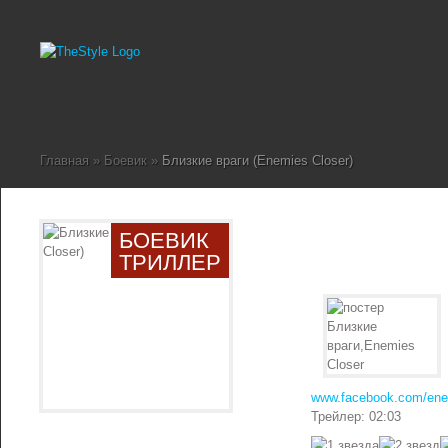
Главная
»
Боевик
»
Близкие враги (Enemies Closer)
БОЕВИК
ТРИЛЛЕР
www.facebook.com/ene
Трейлер: 02:03