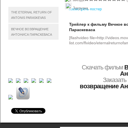
Загрузка...
посмотреть постер
THE ETERNAL RETURN OF
ANTONIS PARASKEVAS
Трейлер к фильму Вечное в
ВЕЧНОЕ ВОЗВРАЩЕНИЕ
Параскеваса
АНТОНИСА ПАРАСКЕВАСА
[flashvideo file=http://videos.mov
list.com/flvideo/eternalreturnof
Скачать фильм
В
Ан
Заказат
возвращение Ан