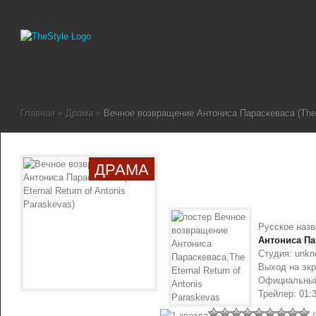
Главная
»
Драма
»
Вечное возвращение Антониса Параскеваса (The Et
ДРАМА
Русское наз
Антониса Па
Студия: unk
Выход на экр
Официальный
Трейлер: 01:
(