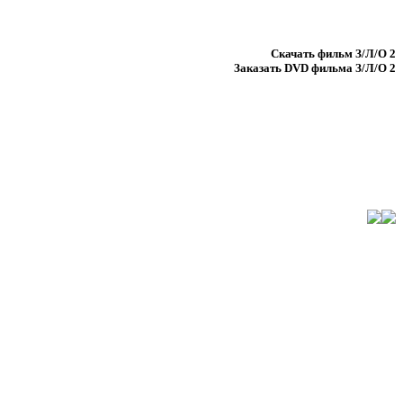
Скачать фильм
З/Л/О 2
Заказать DVD фильма
З/Л/О 2