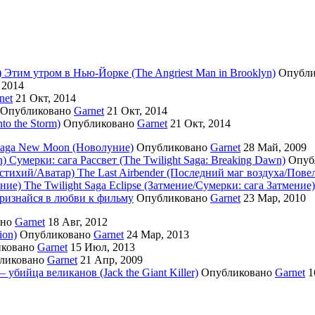
Этим утром в Нью-Йорке (The Angriest Man in Brooklyn)
Опубл
 2014
net
21 Окт, 2014
Опубликовано
Garnet
21 Окт, 2014
to the Storm)
Опубликовано
Garnet
21 Окт, 2014
 Saga New Moon (Новолуние)
Опубликовано
Garnet
28 Май, 2009
Сумерки: cага Рассвет (The Twilight Saga: Breaking Dawn)
Опуб
The Last Airbender (Последний маг воздуха/Пове
The Twilight Saga Eclipse (Затмение/Сумерки: сага Затмение)
изнайся в любви к фильму
Опубликовано
Garnet
23 Мар, 2010
ано
Garnet
18 Авг, 2012
ion)
Опубликовано
Garnet
24 Мар, 2013
иковано
Garnet
15 Июл, 2013
ликовано
Garnet
21 Апр, 2009
 убийца великанов (Jack the Giant Killer)
Опубликовано
Garnet
1