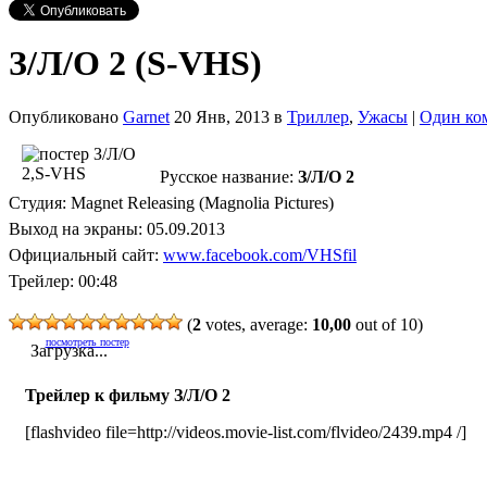
З/Л/О 2 (S-VHS)
Опубликовано
Garnet
20 Янв, 2013 в
Триллер
,
Ужасы
|
Один ко
Русское название:
З/Л/О 2
Студия: Magnet Releasing (Magnolia Pictures)
Выход на экраны: 05.09.2013
Официальный сайт:
www.facebook.com/VHSfil
Трейлер: 00:48
(
2
votes, average:
10,00
out of 10)
посмотреть постер
Загрузка...
Трейлер к фильму З/Л/О 2
[flashvideo file=http://videos.movie-list.com/flvideo/2439.mp4 /]