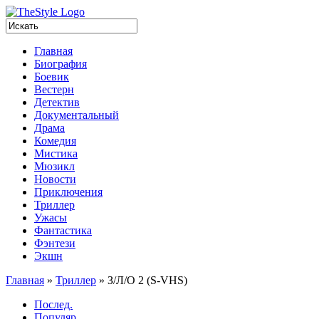
Главная
Биография
Боевик
Вестерн
Детектив
Документальный
Драма
Комедия
Мистика
Мюзикл
Новости
Приключения
Триллер
Ужасы
Фантастика
Фэнтези
Экшн
Главная
»
Триллер
»
З/Л/О 2 (S-VHS)
Послед.
Популяр.