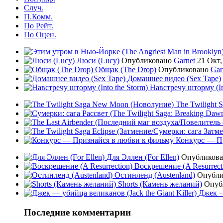
Случ.
П.Комм.
По Рейт.
По Оцен.
Люси (Lucy)
Опубликовано
Garnet
21 Окт,
Общак (The Drop)
Опубликовано
Gar
Домашнее видео (Sex Tape)
Навстречу шторму (In
The Twilight
Конкурс — Пр
Для Эллен (For Ellen)
Опубликов
Воскрешение (A Resurrect
Остинленд (Austenland)
Опубл
Shorts (Камень желаний)
Опуб
Джек —
Последние комментарии