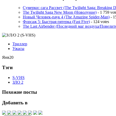
Сумерки: cага Рассвет (The Twilight Saga: Breaking 
The Twilight Saga New Moon (Новолуние)
- 1 759 vot
Новый Человек-паук 4 (The Amazing Spider-Man)
- 1
Форсаж 5: Быстрая пятерка (Fast Five)
- 124 votes
The Last Airbender (Последний маг воздуха/Повелит
Триллер
Ужасы
Янв
20
Тэги
S-VHS
ЗЛО 2
Похожие посты
Добавить в