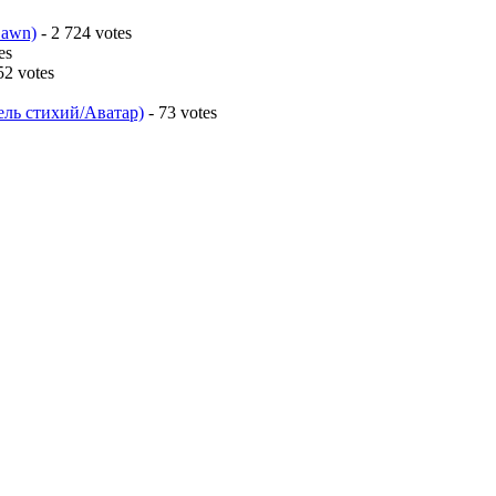
Dawn)
- 2 724 votes
es
52 votes
ель стихий/Аватар)
- 73 votes