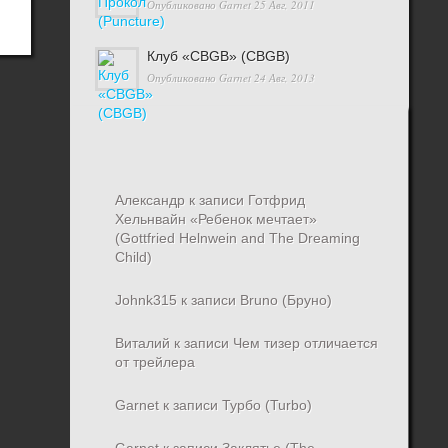
Опубликовано
Garnet
25 Авг, 2011
Клуб «CBGB» (CBGB)
Опубликовано
Garnet
24 Авг, 2013
Александр
к записи
Готфрид
Хельнвайн «Ребенок мечтает»
(Gottfried Helnwein and The Dreaming
Child)
Johnk315
к записи
Bruno (Бруно)
Виталий
к записи
Чем тизер отличается
от трейлера
Garnet
к записи
Турбо (Turbo)