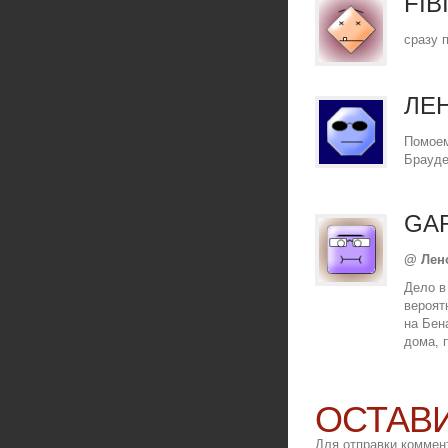
FIB
сразу 
ЛЕ
Помоем
Брауде
GA
@ Лен
Дело в
вероят
на Бен
дома, 
ОСТАВ
Для отправки коммен