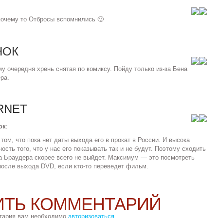
I
почему то Отбросы вспомнились 🙂
НОК
у очередня хрень снятая по комиксу. Пойду только из-за Бена
ра.
RNET
ок
:
 том, что пока нет даты выхода его в прокат в России. И высока
ность того, что у нас его показывать так и не будут. Поэтому сходить
а Браудера скорее всего не выйдет. Максимум — это посмотреть
после выхода DVD, если кто-то переведет фильм.
ИТЬ КОММЕНТАРИЙ
тария вам необходимо
авторизоваться
.