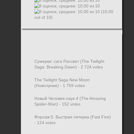
(10,00
out of 10)
Сумерки: cага Рассвет (The Twilight
Saga: Breaking Dawn)
- 2 724 votes
The Twilight Saga New Moon
(Новолуние)
- 1 759 votes
Новый Человек-паук 4 (The Amazing
Spider-Man)
- 152 votes
Форсаж 5: Быстрая пятерка (Fast Five)
- 124 votes