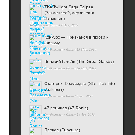
The Twilight Saga Eclipse
(Затмение/Сумерки: сага
Затмение)
Опубликовано
Garnet
4 Ноя, 2009
Конкурс — Признайся в любви к
фильму
Опубликовано
Garnet
23 Мар, 2010
Великий Гэтсби (The Great Gatsby)
Опубликовано
Garnet
24 Май, 2012
Стартрек: Возмездие (Star Trek Into
Darkness)
Опубликовано
Garnet
8 Дек, 2012
47 ронинов (47 Ronin)
Опубликовано
Garnet
24 Авг, 2013
Прокол (Puncture)