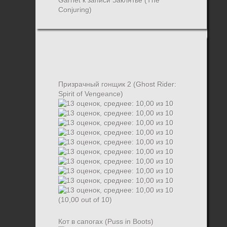
Garnet
к записи
Заклятье (The
Conjuring)
Призрачный гонщик 2 (Ghost Rider:
Spirit of Vengeance)
(10,00 out of 10)
Кот в сапогах (Puss in Boots)