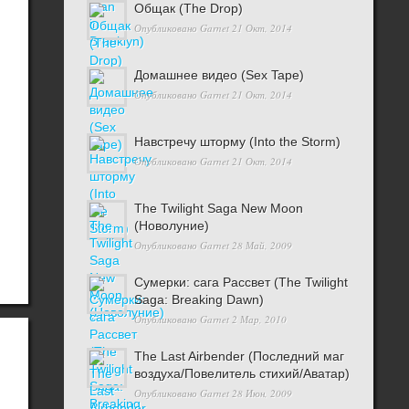
Общак (The Drop)
Опубликовано
Garnet
21 Окт, 2014
Домашнее видео (Sex Tape)
Опубликовано
Garnet
21 Окт, 2014
Навстречу шторму (Into the Storm)
Опубликовано
Garnet
21 Окт, 2014
The Twilight Saga New Moon
(Новолуние)
Опубликовано
Garnet
28 Май, 2009
Сумерки: cага Рассвет (The Twilight
Saga: Breaking Dawn)
Опубликовано
Garnet
2 Мар, 2010
The Last Airbender (Последний маг
воздуха/Повелитель стихий/Аватар)
Опубликовано
Garnet
28 Июн, 2009