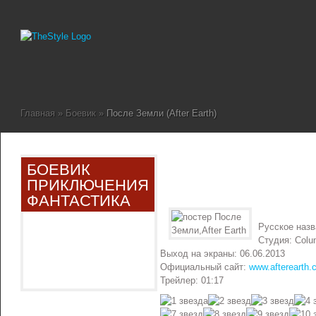
Главная
»
Боевик
»
После Земли (After Earth)
БОЕВИК
ПРИКЛЮЧЕНИЯ
ФАНТАСТИКА
Русское наз
Студия: Colu
Выход на экраны: 06.06.2013
Официальный сайт:
www.afterearth.
Трейлер: 01:17