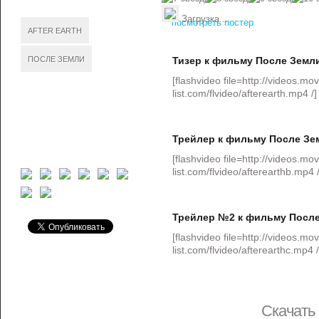
Загрузка...
посмотреть постер
AFTER EARTH
ПОСЛЕ ЗЕМЛИ
Тизер к фильму После Земл
[flashvideo file=http://videos.mov
list.com/flvideo/afterearth.mp4 /]
Трейлер к фильму После Зе
[flashvideo file=http://videos.mov
list.com/flvideo/afterearthb.mp4 /
Трейлер №2 к фильму Посл
[flashvideo file=http://videos.mov
list.com/flvideo/afterearthc.mp4 /
Скачать