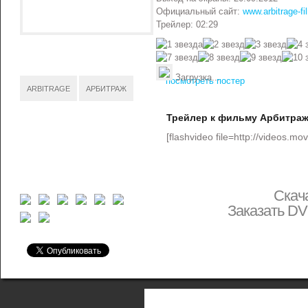
Официальный сайт:
www.arbitrage-f
Трейлер: 02:29
Загрузка...
посмотреть постер
ARBITRAGE
АРБИТРАЖ
Трейлер к фильму Арбитра
[flashvideo file=http://videos.mo
Скач
Заказать D