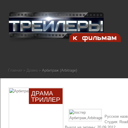
Главная
»
Драма
»
Арбитраж (Arbitrage)
ДРАМА
ТРИЛЛЕР
Русское наз
Студия: Roads
Выход на экраны: 20.09.2012