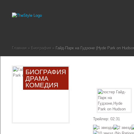
Главная
»
Биография
»
Гайд-Парк на Гудзоне (Hyde Park on Hudso
БИОГРАФИЯ
ДРАМА
КОМЕДИЯ
Трейлер: 02:31
(No Ratings