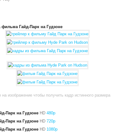
 фильма Гайд-Парк на Гудзоне
 на изображение чтобы получить кадр истинного размера
йд-Парк на Гудзоне
HD
480p
йд-Парк на Гудзоне
HD
720p
йд-Парк на Гудзоне
HD
1080p