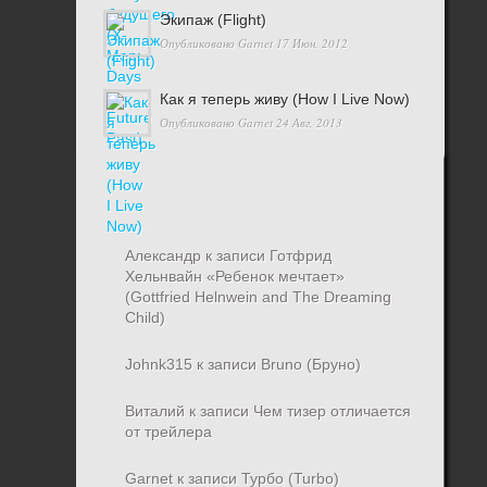
Экипаж (Flight)
Опубликовано
Garnet
17 Июн, 2012
Как я теперь живу (How I Live Now)
Опубликовано
Garnet
24 Авг, 2013
Александр
к записи
Готфрид
Хельнвайн «Ребенок мечтает»
(Gottfried Helnwein and The Dreaming
Child)
Johnk315
к записи
Bruno (Бруно)
Виталий
к записи
Чем тизер отличается
от трейлера
Garnet
к записи
Турбо (Turbo)