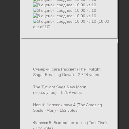
(10,00
out of 10)
Сумерки: cага Рассвет (The Twilight
Saga: Breaking Dawn)
- 2 724 votes
The Twilight Saga New Moon
(Новолуние)
- 1 759 votes
Новый Человек-паук 4 (The Amazing
Spider-Man)
- 152 votes
Форсаж 5: Быстрая пятерка (Fast Five)
- 124 votes