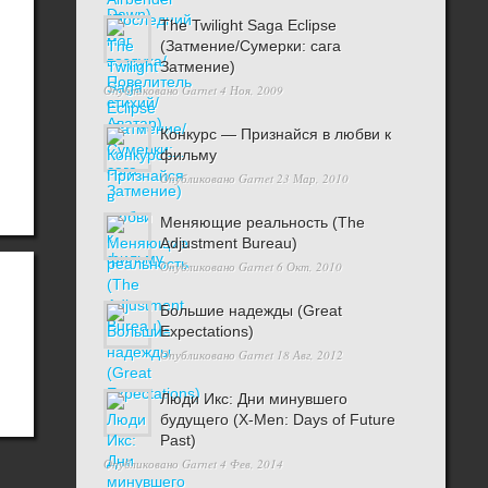
The Twilight Saga Eclipse
(Затмение/Сумерки: сага
Затмение)
Опубликовано
Garnet
4 Ноя, 2009
Конкурс — Признайся в любви к
фильму
Опубликовано
Garnet
23 Мар, 2010
Меняющие реальность (The
Adjustment Bureau)
Опубликовано
Garnet
6 Окт, 2010
Большие надежды (Great
Expectations)
Опубликовано
Garnet
18 Авг, 2012
Люди Икс: Дни минувшего
будущего (X-Men: Days of Future
Past)
Опубликовано
Garnet
4 Фев, 2014