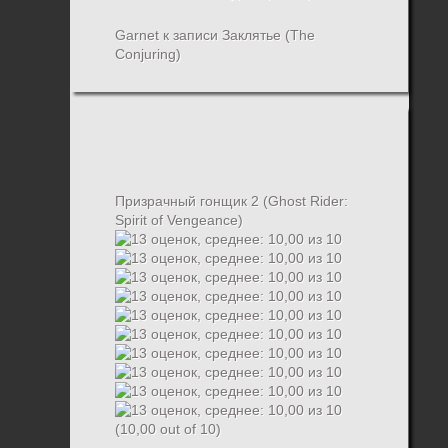
Garnet
к записи
Заклятье (The
Conjuring)
Призрачный гонщик 2 (Ghost Rider:
Spirit of Vengeance)
(10,00 out of 10)