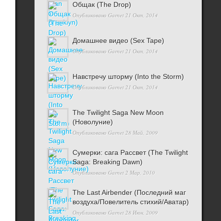
Общак (The Drop)
Опубликовано
Garnet
21 Окт, 2014
Домашнее видео (Sex Tape)
Опубликовано
Garnet
21 Окт, 2014
Навстречу шторму (Into the Storm)
Опубликовано
Garnet
21 Окт, 2014
The Twilight Saga New Moon
(Новолуние)
Опубликовано
Garnet
28 Май, 2009
Сумерки: cага Рассвет (The Twilight
Saga: Breaking Dawn)
Опубликовано
Garnet
2 Мар, 2010
The Last Airbender (Последний маг
воздуха/Повелитель стихий/Аватар)
Опубликовано
Garnet
28 Июн, 2009