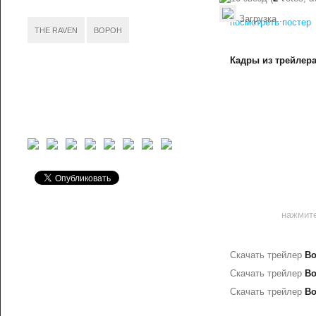
Загрузка...
посмотреть постер
THE RAVEN
ВОРОН
Кадры из трейлер
нажмите
Скачать трейлер
В
Скачать трейлер
В
Скачать трейлер
В