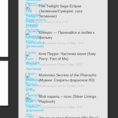
The Twilight Saga Eclipse
(Затмение/Сумерки: сага
Затмение)
Опубликовано
Garnet
4 Ноя, 2009
Конкурс — Признайся в любви к
фильму
Опубликовано
Garnet
23 Мар, 2010
Кэти Перри: Частичка меня (Katy
Perry: Part of Me)
Опубликовано
Garnet
9 Апр, 2012
Mummies Secrets of the Pharaohs
(Мумии: Секреты фараонов 3D)
Опубликовано
Garnet
29 Май, 2009
Мой парень – псих (Silver Linings
Playbook)
Опубликовано
Garnet
8 Окт, 2012
Что-то не так с Кевином (We Need