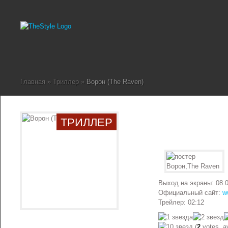
Главная
»
Триллер
»
Ворон (The Raven)
ТРИЛЛЕР
Выход на экраны: 08.
Официальный сайт:
w
Трейлер: 02:12
(
2
votes, a