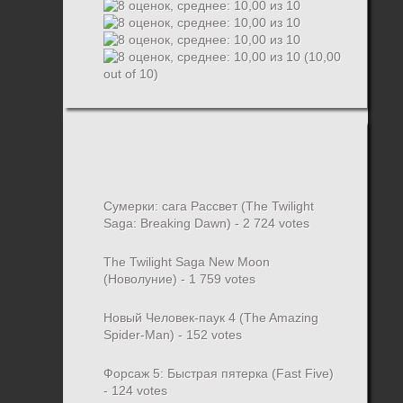
(10,00
out of 10)
Сумерки: cага Рассвет (The Twilight
Saga: Breaking Dawn)
- 2 724 votes
The Twilight Saga New Moon
(Новолуние)
- 1 759 votes
Новый Человек-паук 4 (The Amazing
Spider-Man)
- 152 votes
Форсаж 5: Быстрая пятерка (Fast Five)
- 124 votes