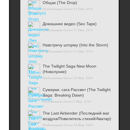
Общак (The Drop)
Опубликовано
Garnet
21 Окт, 2014
Домашнее видео (Sex Tape)
Опубликовано
Garnet
21 Окт, 2014
Навстречу шторму (Into the Storm)
Опубликовано
Garnet
21 Окт, 2014
The Twilight Saga New Moon
(Новолуние)
Опубликовано
Garnet
28 Май, 2009
Сумерки: cага Рассвет (The Twilight
Saga: Breaking Dawn)
Опубликовано
Garnet
2 Мар, 2010
The Last Airbender (Последний маг
воздуха/Повелитель стихий/Аватар)
Опубликовано
Garnet
28 Июн, 2009