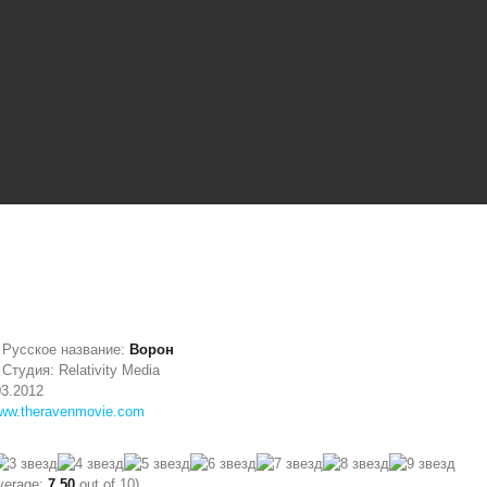
Русское название:
Ворон
Студия: Relativity Media
03.2012
ww.theravenmovie.com
verage:
7,50
out of 10)