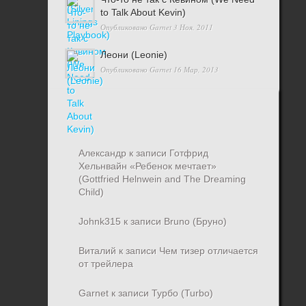
to Talk About Kevin)
Опубликовано
Garnet
3 Ноя, 2011
Леони (Leonie)
Опубликовано
Garnet
16 Мар, 2013
Александр
к записи
Готфрид
Хельнвайн «Ребенок мечтает»
(Gottfried Helnwein and The Dreaming
Child)
Johnk315
к записи
Bruno (Бруно)
Виталий
к записи
Чем тизер отличается
от трейлера
Garnet
к записи
Турбо (Turbo)