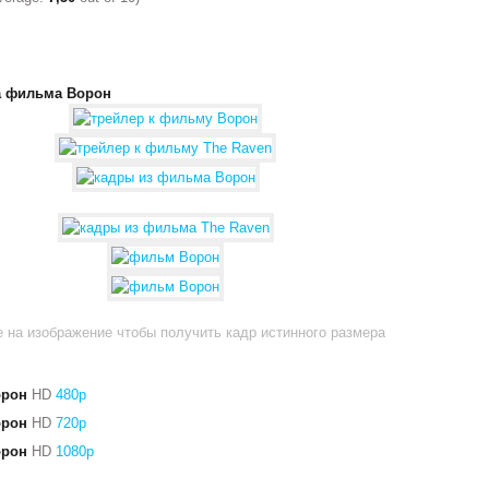
а фильма Ворон
 на изображение чтобы получить кадр истинного размера
орон
HD
480p
орон
HD
720p
орон
HD
1080p