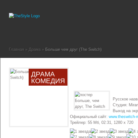
Главная
»
Драма
»
Больше чем друг (The Switch)
ДРАМА
КОМЕДИЯ
Русское наз
Студия: Mira
Выход на экр
Официальный сайт:
www.theswitch-
Трейлер: 55 Мб, 02:31, 1280 x 720