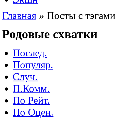
Главная
»
Посты с тэгами 
Родовые схватки
Послед.
Популяр.
Случ.
П.Комм.
По Рейт.
По Оцен.