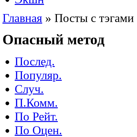
Главная
»
Посты с тэгами 
Опасный метод
Послед.
Популяр.
Случ.
П.Комм.
По Рейт.
По Оцен.