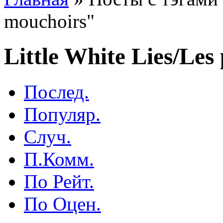
mouchoirs"
Little White Lies/Les
Послед.
Популяр.
Случ.
П.Комм.
По Рейт.
По Оцен.