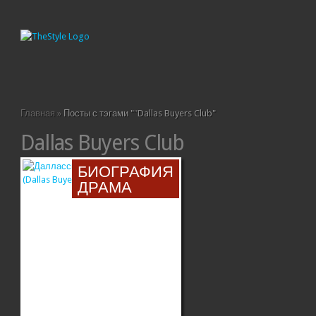
Главная
»
Посты с тэгами "
"
Dallas Buyers Club"
Dallas Buyers Club
БИОГРАФИЯ
ДРАМА