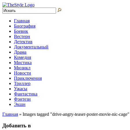
Главная
Биография
Боевик
Вестерн
Детектив
Документальный
Драма
Комедия
Мистика
Мюзикл
Новости
Приключения
Триллер
Ужасы
Фантастика
Фэнтези
Экшн
Главная
»
Images tagged "drive-angry-teaser-poster-movie-nic-cage"
Добавить в