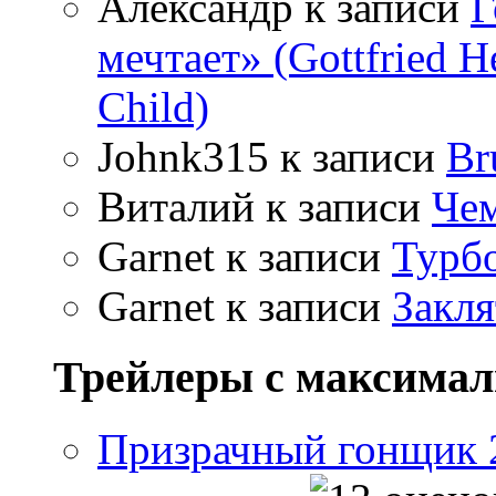
Александр
к записи
Г
мечтает» (Gottfried 
Child)
Johnk315
к записи
Br
Виталий
к записи
Чем
Garnet
к записи
Турбо
Garnet
к записи
Закля
Трейлеры с максима
Призрачный гонщик 2 