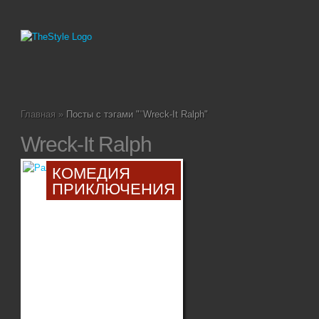
Главная
»
Посты с тэгами "
"
Wreck-It Ralph"
Wreck-It Ralph
КОМЕДИЯ
ПРИКЛЮЧЕНИЯ