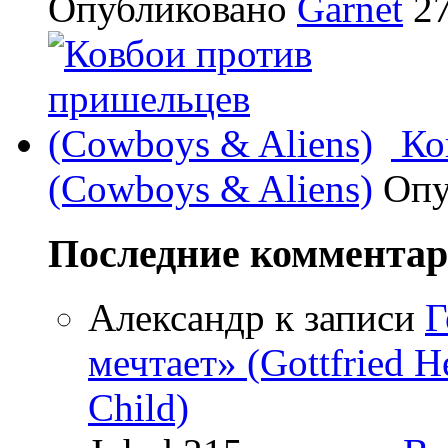
Опубликовано
Garnet
27
Ко
(Cowboys & Aliens)
Опу
Последние коммента
Александр
к записи
Г
мечтает» (Gottfried 
Child)