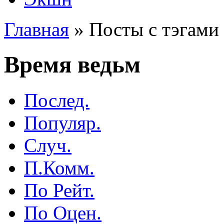
Главная
»
Посты с тэгами 
Время ведьм
Послед.
Популяр.
Случ.
П.Комм.
По Рейт.
По Оцен.