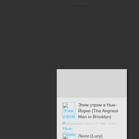
Этим утром в Нью-
Йорке (The Angriest
Man in Brooklyn)
Опубликовано
Garnet
21 Окт, 2014
Люси (Lucy)