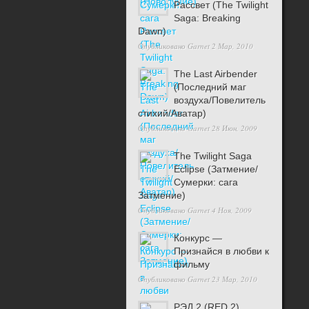
Рассвет (The Twilight
Saga: Breaking
Dawn)
Опубликовано
Garnet
2 Мар, 2010
The Last Airbender
(Последний маг
воздуха/Повелитель
стихий/Аватар)
Опубликовано
Garnet
28 Июн, 2009
The Twilight Saga
Eclipse (Затмение/
Сумерки: сага
Затмение)
Опубликовано
Garnet
4 Ноя, 2009
Конкурс —
Признайся в любви к
фильму
Опубликовано
Garnet
23 Мар, 2010
РЭД 2 (RED 2)