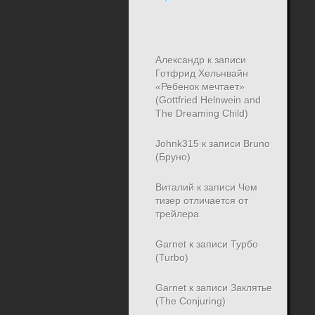
Александр
к записи
Готфрид Хельнвайн
«Ребенок мечтает»
(Gottfried Helnwein and
The Dreaming Child)
Johnk315
к записи
Bruno
(Бруно)
Виталий
к записи
Чем
тизер отличается от
трейлера
Garnet
к записи
Турбо
(Turbo)
Garnet
к записи
Заклятье
(The Conjuring)