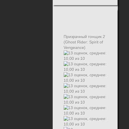
Призрачный гонщик 2
(Ghost Rider: Spirit of
Vengeance)