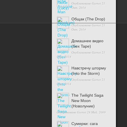
Опубликовано
Garnet
21
Окт, 2014
Общак (The Drop)
Опубликовано
Garnet
21
Окт, 2014
©2026
Трейлеры к фильмам
Домашнее видео
(Sex Tape)
Опубликовано
Garnet
21
Окт, 2014
Навстречу шторму
(Into the Storm)
Опубликовано
Garnet
21
Окт, 2014
The Twilight Saga
New Moon
(Новолуние)
Опубликовано
Garnet
28 Май, 2009
Сумерки: cага