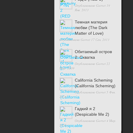
Опубликовано
Garnet
19
Янв, 2013
Темная материя
любви (The Dark
Matter of Love)
Опубликовано
Garnet
17 Сен, 2013
Обитаемый остров
2: Схватка
Опубликовано
Garnet
22
Мар, 2009
California Scheming
(California Scheming)
Опубликовано
Garnet
5 Фев,
2014
Гадкий я 2
(Despicable Me 2)
Опубликовано
Garnet
4 Мар,
2012