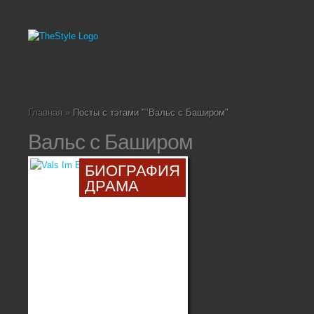
Главная
»
Посты с тэгами "
"
Вальс с Баширом"
Вальс с Баширом
БИОГРАФИЯ
ДРАМА