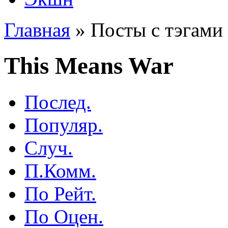
Главная
»
Посты с тэгами 
This Means War
Послед.
Популяр.
Случ.
П.Комм.
По Рейт.
По Оцен.