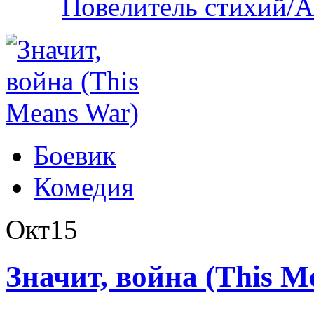
Повелитель стихий/А
Боевик
Комедия
Окт
15
Значит, война (This M