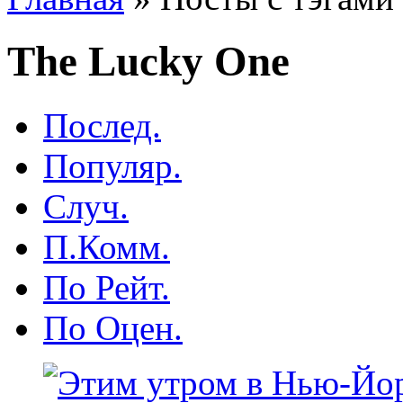
The Lucky One
Послед.
Популяр.
Случ.
П.Комм.
По Рейт.
По Оцен.