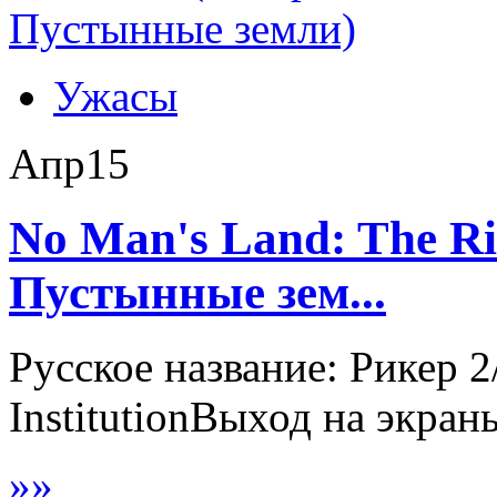
Ужасы
Апр
15
No Man's Land: The Ris
Пустынные зем...
Русское название: Рикер
InstitutionВыход на экраны
»
»