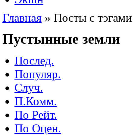
Главная
»
Посты с тэгами 
Пустынные земли
Послед.
Популяр.
Случ.
П.Комм.
По Рейт.
По Оцен.