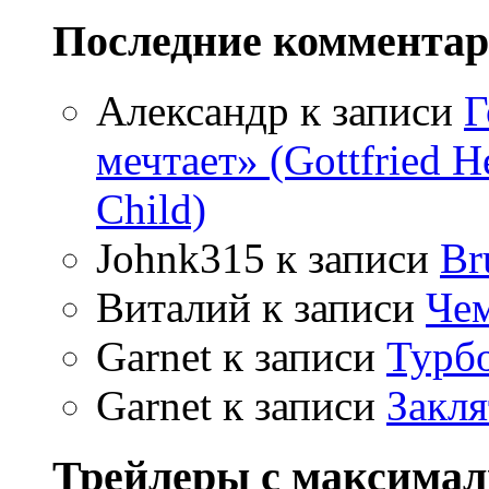
Последние коммента
Александр
к записи
Г
мечтает» (Gottfried 
Child)
Johnk315
к записи
Br
Виталий
к записи
Чем
Garnet
к записи
Турбо
Garnet
к записи
Закля
Трейлеры с максима