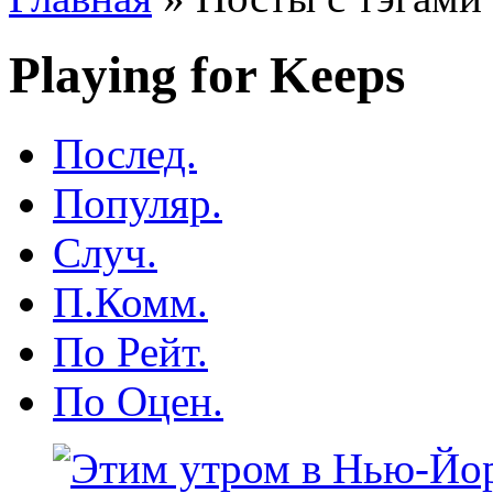
Playing for Keeps
Послед.
Популяр.
Случ.
П.Комм.
По Рейт.
По Оцен.