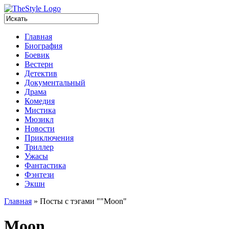
Главная
Биография
Боевик
Вестерн
Детектив
Документальный
Драма
Комедия
Мистика
Мюзикл
Новости
Приключения
Триллер
Ужасы
Фантастика
Фэнтези
Экшн
Главная
»
Посты с тэгами "
"
Moon"
Moon