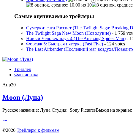
Самые оцениваемые трейлеры
Сумерки: cага Рассвет (The Twilight Saga: Breaking 
The Twilight Saga New Moon (Новолуние)
- 1 759 vot
Новый Человек-паук 4 (The Amazing Spider-Man)
- 1
Форсаж 5: Быстрая пятерка (Fast Five)
- 124 votes
The Last Airbender (Последний маг воздуха/Повелит
Триллер
Фантастика
Апр
20
Moon (Луна)
Русское название: Луна Студия: Sony PicturesВыход на экраны
»
»
©2026
Трейлеры к фильмам