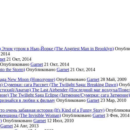
Этим утром в Нью-Йорке (The Angriest Man in Brooklyn)
Опубл
 2014
net
21 Окт, 2014
Опубликовано
Garnet
21 Окт, 2014
to the Storm)
Опубликовано
Garnet
21 Окт, 2014
 Saga New Moon (Новолуние)
Опубликовано
Garnet
28 Май, 2009
Сумерки: cага Рассвет (The Twilight Saga: Breaking Dawn)
Опуб
The Last Airbender (Последний маг воздуха/Пове
The Twilight Saga Eclipse (Затмение/Сумерки: сага Затмение)
изнайся в любви к фильму
Опубликовано
Garnet
23 Мар, 2010
то очень забавная история (It's Kind of a Funny Story)
Опубликов
енщина (The Invisible Woman)
Опубликовано
Garnet
3 Фев, 2014
)
Опубликовано
Garnet
12 Июл, 2010
о
Garnet
24 Авг, 2013