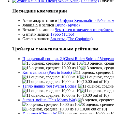
Wolke Neun (На 9 небе)
Опубли
Последние комментарии
Александр
к записи
Готфрид Хельнвайн «Ребенок меч
Johnk315
к записи
Bruno (Бруно)
Виталий
к записи
Чем тизер отличается от трейлера
Garnet
к записи
Турбо (Turbo)
Garnet
к записи
Заклятье (The Conjuring)
Трейлеры с максимальным рейтингом
Призрачный гонщик 2 (Ghost Rider: Spirit of Vengean
Кот в сапогах (Puss in Boots)
(10,00 out of 10)
Тепло наших тел (Warm Bodies)
(10,00 out of 10)
Значит, война (This Means War)
(10,00 out of 10)
Хроника (Chronicle)