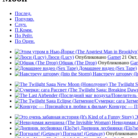
Послед.
Популяр.
Случ.
П.Комм.
По Рейт.
По Оцен.
Люси (Lucy)
Опубликовано
Garnet
21 Окт,
Общак (The Drop)
Опубликовано
Gar
Домашнее видео (Sex Tape)
Навстречу шторму (In
The Twilight
Конкурс — Пр
Э
Невидимая ж
Дневник лесбиянки (Elo?se
Погнали! (Getaway)
Опубликован