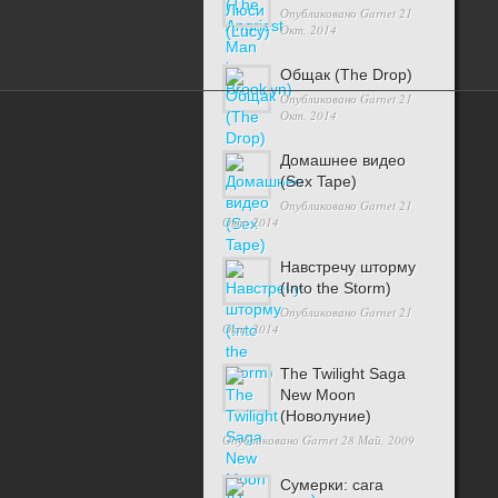
Опубликовано
Garnet
21
Окт, 2014
Общак (The Drop)
Опубликовано
Garnet
21
Окт, 2014
©2026
Трейлеры к фильмам
Домашнее видео
(Sex Tape)
Опубликовано
Garnet
21
Окт, 2014
Навстречу шторму
(Into the Storm)
Опубликовано
Garnet
21
Окт, 2014
The Twilight Saga
New Moon
(Новолуние)
Опубликовано
Garnet
28 Май, 2009
Сумерки: cага