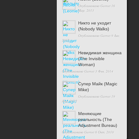
Опубликовано
Garnet
16
Мар, 2013
Никто не уходит
(Nobody Walks)
Опубликовано
Garnet
9 Авг,
2012
Невидимая женщина
(The Invisible
Woman)
Опубликовано
Garnet
3 Фев, 2014
Супер Майк (Magic
Mike)
Опубликовано
Garnet
19
Апр, 2012
Меняющие
реальность (The
Adjustment Bureau)
Опубликовано
Garnet
6 Окт, 2010