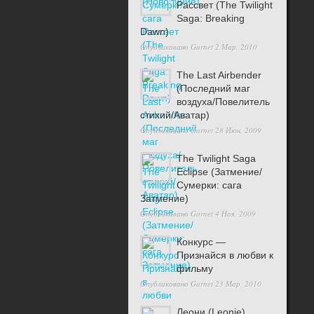
Рассвет (The Twilight
Saga: Breaking
Dawn)
Опубликовано
Garnet
2 Мар, 2010
The Last Airbender
(Последний маг
воздуха/Повелитель
стихий/Аватар)
Опубликовано
Garnet
28 Июн, 2009
The Twilight Saga
Eclipse (Затмение/
Сумерки: сага
Затмение)
Опубликовано
Garnet
4 Ноя, 2009
Конкурс —
Признайся в любви к
фильму
Опубликовано
Garnet
23 Мар, 2010
Леони (Leonie)