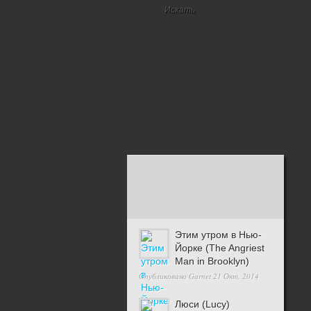
Этим утром в Нью-
Йорке (The Angriest
Man in Brooklyn)
Опубликовано
Garnet
21 Окт, 2014
Люси (Lucy)