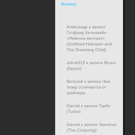
Александр
к записи
Готфрид Хельнвайн
«Ребенок мечтает»
(Gottfried Helnwein and
The Dreaming Child)
Johnk315
к записи
Bruno
(Бруно)
Виталий
к записи
Чем
тизер отличается от
трейлера
Garnet
к записи
Турбо
(Turbo)
Garnet
к записи
Заклятье
(The Conjuring)