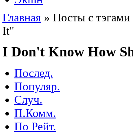
Главная
»
Посты с тэгами 
It"
I Don't Know How Sh
Послед.
Популяр.
Случ.
П.Комм.
По Рейт.