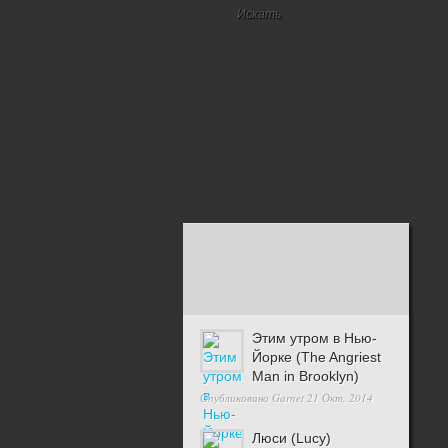
Этим утром в Нью-
Йорке (The Angriest
Man in Brooklyn)
Опубликовано
Garnet
21 Окт, 2014
Люси (Lucy)