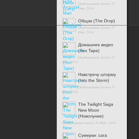
Опубликовано
Garnet
21
Окт, 2014
Общак (The Drop)
Опубликовано
Garnet
21
Окт, 2014
©2026
Трейлеры к фильмам
Домашнее видео
(Sex Tape)
Опубликовано
Garnet
21
Окт, 2014
Навстречу шторму
(Into the Storm)
Опубликовано
Garnet
21
Окт, 2014
The Twilight Saga
New Moon
(Новолуние)
Опубликовано
Garnet
28 Май, 2009
Сумерки: cага