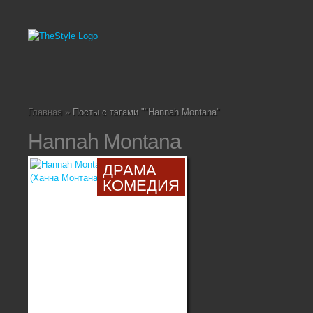
Главная
»
Посты с тэгами "
"
Hannah Montana"
Hannah Montana
ДРАМА
КОМЕДИЯ