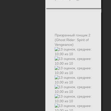
Призрачный гонщик 2
(Ghost Rider: Spirit of
Vengeance)