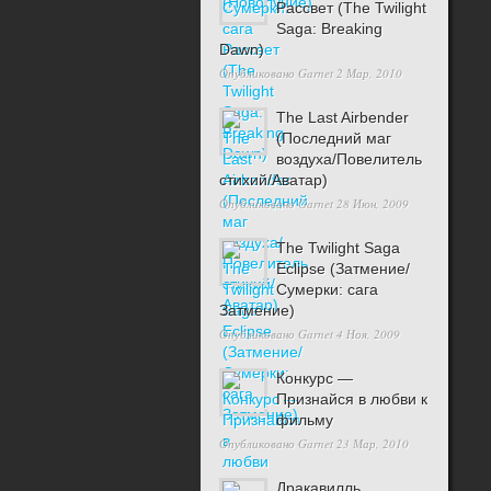
Рассвет (The Twilight
Saga: Breaking
Dawn)
Опубликовано
Garnet
2 Мар, 2010
The Last Airbender
(Последний маг
воздуха/Повелитель
стихий/Аватар)
Опубликовано
Garnet
28 Июн, 2009
The Twilight Saga
Eclipse (Затмение/
Сумерки: сага
Затмение)
Опубликовано
Garnet
4 Ноя, 2009
Конкурс —
Признайся в любви к
фильму
Опубликовано
Garnet
23 Мар, 2010
Дракавилль