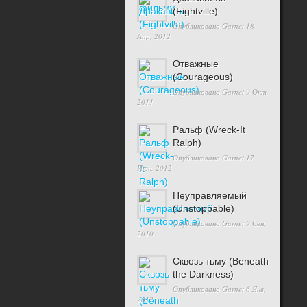
(Fightville)
Опубликовано
Garnet
18
Апр, 2012
Отважные
(Courageous)
Опубликовано
Garnet
9 Окт,
2011
Ральф (Wreck-It
Ralph)
Опубликовано
Garnet
17
Июн, 2012
Неуправляемый
(Unstoppable)
Опубликовано
Garnet
9 Сен,
2010
Сквозь тьму (Beneath
the Darkness)
Опубликовано
Garnet
6 Янв,
2012