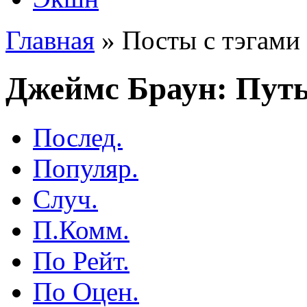
Главная
»
Посты с тэгами 
Джеймс Браун: Путь
Послед.
Популяр.
Случ.
П.Комм.
По Рейт.
По Оцен.