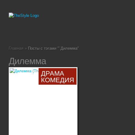
Главная
»
Посты с тэгами "
"
Дилемма"
Дилемма
ДРАМА
КОМЕДИЯ