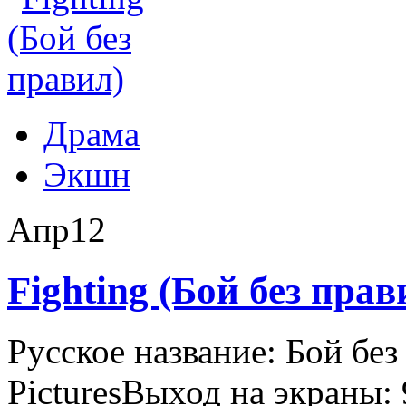
Драма
Экшн
Апр
12
Fighting (Бой без прав
Русское название: Бой бе
PicturesВыход на экраны: 