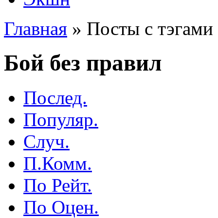
Главная
»
Посты с тэгами 
Бой без правил
Послед.
Популяр.
Случ.
П.Комм.
По Рейт.
По Оцен.