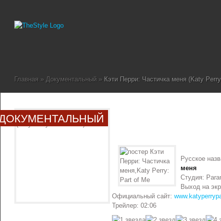
Главная
»
Документальный
»
Кэти Перри: Частичка меня (Katy Perry:
ДОКУМЕНТАЛЬНЫЙ
Русское наз
меня
Студия: Para
Выход на экр
Официальный сайт:
www.katyperryp
Трейлер: 02:06