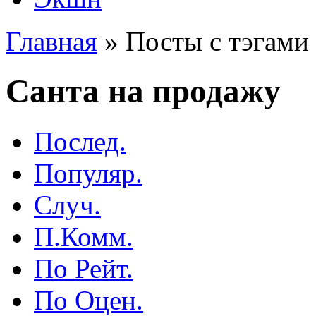
Главная
»
Посты с тэгами 
Санта на продажу
Послед.
Популяр.
Случ.
П.Комм.
По Рейт.
По Оцен.