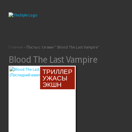
Главная
»
Посты с тэгами "
"
Blood The Last Vampire"
Blood The Last Vampire
ТРИЛЛЕР
УЖАСЫ
ЭКШН