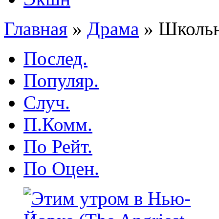
Главная
»
Драма
»
Школьны
Послед.
Популяр.
Случ.
П.Комм.
По Рейт.
По Оцен.