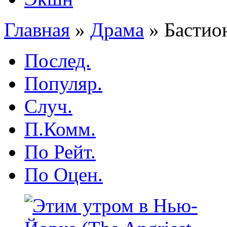
Главная
»
Драма
»
Бастион
Послед.
Популяр.
Случ.
П.Комм.
По Рейт.
По Оцен.